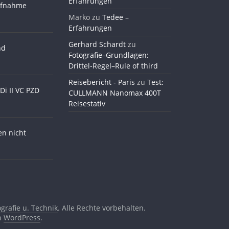
Erfahrungen
ufnahme
Marko
zu
Tedee –
Erfahrungen
Gerhard Schardt
zu
nd
Fotografie–Grundlagen:
Drittel-Regel–Rule of third
Reisebericht - Paris
zu
Test:
Di II VC PZD
CULLMANN Nanomax 400T
Reisestativ
en nicht
grafie u. Technik
. Alle Rechte vorbehalten.
on
WordPress
.