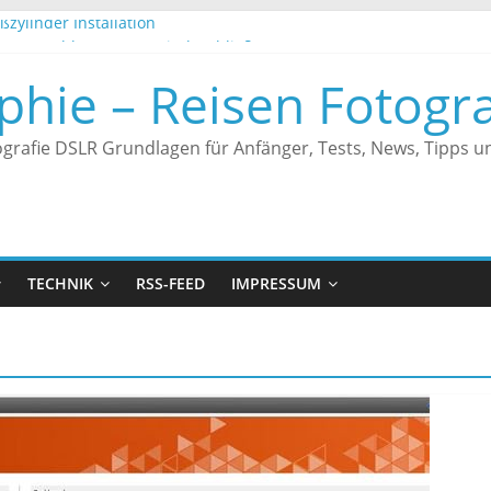
ßzylinder Installation
es Türschloss Automatisch schließen
er – Endgeräte werden nicht angezeigt
phie – Reisen Fotogra
es Türschloss an Alexa anbinden
hrungen
grafie DSLR Grundlagen für Anfänger, Tests, News, Tipps un
TECHNIK
RSS-FEED
IMPRESSUM