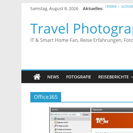
Zum
Tedee – Schlie
Samstag, August 8, 2026
Aktuelles:
Inhalt
Tedee – Smart
springen
Unifi Controll
Travel Photogra
Tedee – Smart
Tedee – Erfa
IT & Smart Home Fan, Reise Erfahrungen, Foto
NEWS
FOTOGRAFIE
REISEBERICHTE
Office365