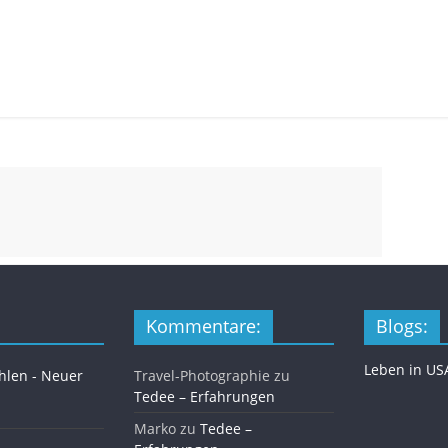
Kommentare:
Blogs:
Leben in US
len - Neuer
Travel-Photographie
zu
Tedee – Erfahrungen
Marko
zu
Tedee –