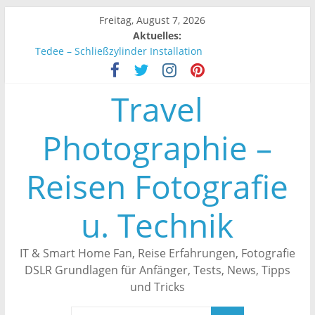
Zum
Freitag, August 7, 2026
Inhalt
Aktuelles:
springen
Tedee – Schließzylinder Installation
Tedee – Smartes Türschloss Automatisch schließen
Unifi Controller – Endgeräte werden nicht angezeigt
Travel
Tedee – Smartes Türschloss an Alexa anbinden
Tedee – Erfahrungen
Photographie –
Reisen Fotografie
u. Technik
IT & Smart Home Fan, Reise Erfahrungen, Fotografie
DSLR Grundlagen für Anfänger, Tests, News, Tipps
und Tricks