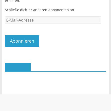
k
erhalten.
Schließe dich 23 anderen Abonnenten an
E-
Mail-
Adresse
Abonnieren
Facebook