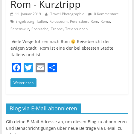
Rom - Kurztripp
11. Januar 2019
Travel-Photographie
0 Kommentare
,
,
,
,
,
,
Engelsburg
Italien
Kolosseum
Petersdom
Rom
Roma
,
,
,
Sehenswür
Spanische
Treppe
Trevibrunnen
Viele Wege führen nach Rom
Reisebericht der
ewigen Stadt Rom ist eine der beliebtesten Städte
Italiens und ist
F
T
E
T
a
w
m
ei
Weiterlesen
c
itt
ai
le
e
er
l
n
b
Blog via E-Mail abonnieren
o
o
Gib deine E-Mail-Adresse an, um diesen Blog zu abonnieren
und Benachrichtigungen über neue Beiträge via E-Mail zu