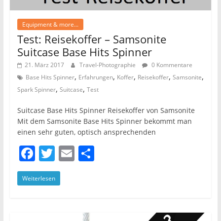
Equipment & more...
Test: Reisekoffer – Samsonite
Suitcase Base Hits Spinner
21. März 2017
Travel-Photographie
0 Kommentare
,
,
,
,
,
Base Hits Spinner
Erfahrungen
Koffer
Reisekoffer
Samsonite
,
,
Spark Spinner
Suitcase
Test
Suitcase Base Hits Spinner Reisekoffer von Samsonite
Mit dem Samsonite Base Hits Spinner bekommt man
einen sehr guten, optisch ansprechenden
F
T
E
T
a
w
m
ei
Weiterlesen
c
itt
ai
le
e
er
l
n
b