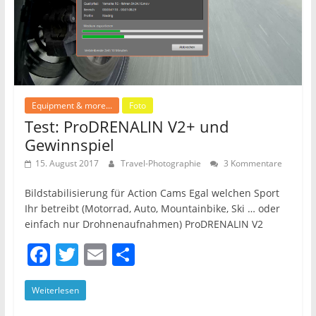
Equipment & more...
Foto
Test: ProDRENALIN V2+ und
Gewinnspiel
15. August 2017
Travel-Photographie
3 Kommentare
Bildstabilisierung für Action Cams Egal welchen Sport
Ihr betreibt (Motorrad, Auto, Mountainbike, Ski … oder
einfach nur Drohnenaufnahmen) ProDRENALIN V2
F
T
E
T
a
w
m
ei
Weiterlesen
c
itt
ai
le