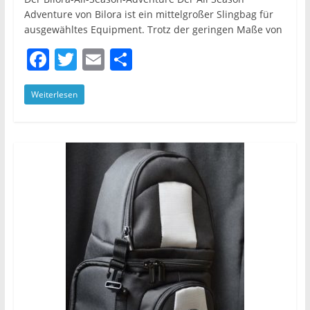
Adventure von Bilora ist ein mittelgroßer Slingbag für
ausgewähltes Equipment. Trotz der geringen Maße von
F
T
E
T
a
w
m
ei
Weiterlesen
c
itt
ai
le
e
er
l
n
b
o
o
k