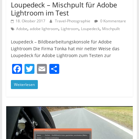
Loupedeck – Mischpult für Adobe
Lightroom im Test
18. Oktober 2017
Travel-Photographie
0 Kommentare
,
,
,
,
Adobe
adobe lightroom
Lightroom
Loupedeck
Mischpullt
Loupedeck – Bildbearbeitungskonsole für Adobe
Lightroom Die Firma Tonka hat mir netter Weise das
Loupedeck für Adobe Lightroom zum Testen zur
F
T
E
T
a
w
m
ei
Weiterlesen
c
itt
ai
le
e
er
l
n
b
o
o
k