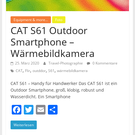
Equipment & more...
Foto
CAT S61 Outdoor
Smartphone –
Wärmebildkamera
25. März 2020
Travel-Photographie
0 Kommentare
,
,
,
,
CAT
Flir
outddor
S61
wärmebildkamera
CAT S61 – Handy für Handwerker Das CAT S61 ist ein
Outdoor Smartphone, groß, klobig, robust und
Wasserdicht. Ein Smartphone
F
T
E
T
a
w
m
ei
Weiterlesen
c
itt
ai
le