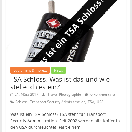
o
o
k
Equipment & more...
News
TSA Schloss. Was ist das und wie
stelle ich es ein?
21. März 2017
Travel-Photographie
0 Kommentare
,
,
,
Schloss
Transport Security Administration
TSA
USA
Was ist ein TSA-Schloss? TSA steht für Transport
Security Administration. Seit 2002 werden alle Koffer in
den USA durchleuchtet. Fällt einem