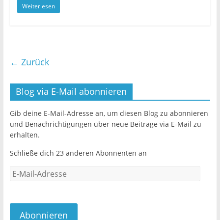
Weiterlesen
c
itt
ai
le
e
er
l
n
b
o
← Zurück
o
k
Blog via E-Mail abonnieren
Gib deine E-Mail-Adresse an, um diesen Blog zu abonnieren
und Benachrichtigungen über neue Beiträge via E-Mail zu
erhalten.
Schließe dich 23 anderen Abonnenten an
E-
Mail-
Adresse
Abonnieren