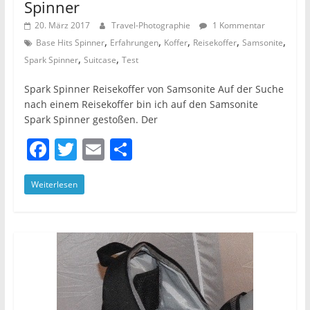
Spinner
20. März 2017
Travel-Photographie
1 Kommentar
,
,
,
,
,
Base Hits Spinner
Erfahrungen
Koffer
Reisekoffer
Samsonite
,
,
Spark Spinner
Suitcase
Test
Spark Spinner Reisekoffer von Samsonite Auf der Suche
nach einem Reisekoffer bin ich auf den Samsonite
Spark Spinner gestoßen. Der
F
T
E
T
a
w
m
ei
Weiterlesen
c
itt
ai
le
e
er
l
n
b
o
o
k