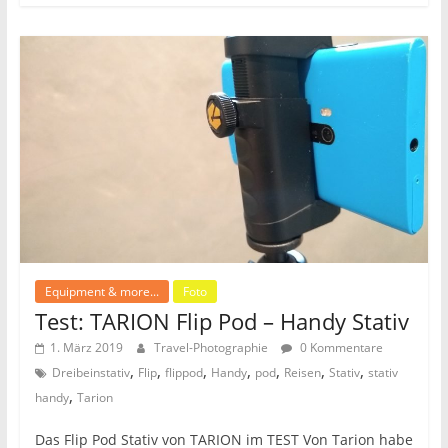
e
er
l
n
b
o
o
k
Equipment & more...
Foto
Test: TARION Flip Pod – Handy Stativ
1. März 2019
Travel-Photographie
0 Kommentare
,
,
,
,
,
,
,
Dreibeinstativ
Flip
flippod
Handy
pod
Reisen
Stativ
stativ
,
handy
Tarion
Das Flip Pod Stativ von TARION im TEST Von Tarion habe