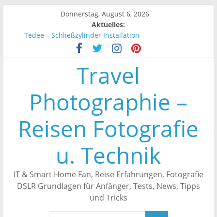
Zum
Donnerstag, August 6, 2026
Inhalt
Aktuelles:
springen
Tedee – Schließzylinder Installation
Tedee – Smartes Türschloss Automatisch schließen
Unifi Controller – Endgeräte werden nicht angezeigt
Travel
Tedee – Smartes Türschloss an Alexa anbinden
Tedee – Erfahrungen
Photographie –
Reisen Fotografie
u. Technik
IT & Smart Home Fan, Reise Erfahrungen, Fotografie
DSLR Grundlagen für Anfänger, Tests, News, Tipps
und Tricks