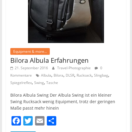
Equipment & more...
Bilora Albula Erfahrungen
21. September 2016
Travel-Photographie
0
,
,
,
,
,
Kommentare
Albula
Bilora
DLSR
Rucksack
Slingbag
,
,
Spiegelreflex
Swing
Tasche
Bilora Albula Swing Der Albula Swing ist ein kleiner
Swing Rucksack wenig Equipment, trotz der geringen
Maße passt mehr hinein
F
T
E
T
a
w
m
ei