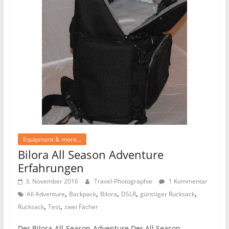
Equipment & more...
Bilora All Season Adventure
Erfahrungen
3. November 2016
Travel-Photographie
1 Kommentar
,
,
,
,
,
All Adventure
Backpack
Bilora
DSLR
günstiger Rucksack
,
,
Rucksack
Test
zwei Fächer
Der Bilora-All-Season-Adventure Der All Season