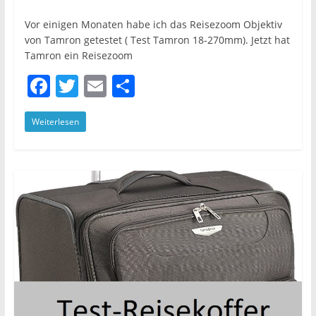
Vor einigen Monaten habe ich das Reisezoom Objektiv
von Tamron getestet ( Test Tamron 18-270mm). Jetzt hat
Tamron ein Reisezoom
F
T
E
T
a
w
m
ei
Weiterlesen
c
itt
ai
le
e
er
l
n
b
o
o
k