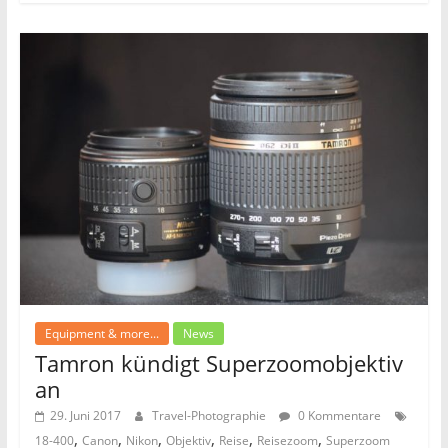
e
er
l
n
b
o
o
k
Equipment & more...
News
Tamron kündigt Superzoomobjektiv
an
29. Juni 2017
Travel-Photographie
0 Kommentare
,
,
,
,
,
,
18-400
Canon
Nikon
Objektiv
Reise
Reisezoom
Superzoom