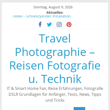
Zum
Sonntag, August 9, 2026
Inhalt
Aktuelles:
springen
Tedee – Schließzylinder Installation
Tedee – Smartes Türschloss Automatisch schließen
Unifi Controller – Endgeräte werden nicht angezeigt
Travel
Tedee – Smartes Türschloss an Alexa anbinden
Tedee – Erfahrungen
Photographie –
Reisen Fotografie
u. Technik
IT & Smart Home Fan, Reise Erfahrungen, Fotografie
DSLR Grundlagen für Anfänger, Tests, News, Tipps
und Tricks