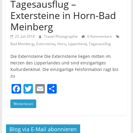
Tagesausflug –
Extersteine in Horn-Bad
Meinberg
25. Juli 2018
Travel-Photographie
0 Kommentare
,
,
,
,
Bad Meinberg
Extersteine
Horn
Lipperkand
Tagesausflug
Die Externsteine Die Externsteine liegen mitten im
Herzen des Lipperlandes und sind einzigartiges
Kulturdenkmal. Die einzigartige Felsformation ragt bis
zu
F
T
E
T
a
w
m
ei
Weiterlesen
c
itt
ai
le
e
er
l
n
b
Blog via E-Mail abonnieren