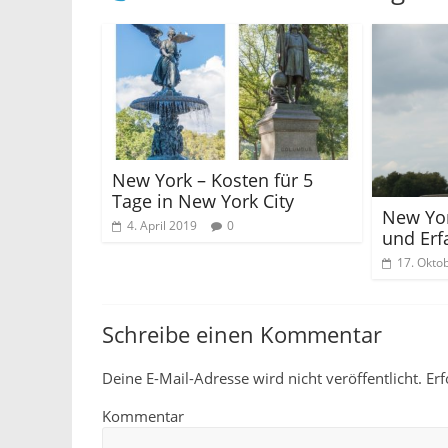
o
k
New York – Kosten für 5
Tage in New York City
New Yor
4. April 2019
0
und Er
17. Okto
Schreibe einen Kommentar
Deine E-Mail-Adresse wird nicht veröffentlicht.
Erf
Kommentar