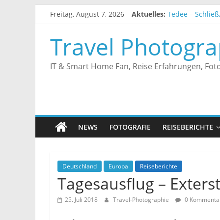
Zum
Freitag, August 7, 2026
Aktuelles:
Tedee – Schließz
Inhalt
Tedee – Smarte
springen
Unifi Controlle
Travel Photogra
Tedee – Smarte
Tedee – Erfahr
IT & Smart Home Fan, Reise Erfahrungen, Foto
NEWS
FOTOGRAFIE
REISEBERICHTE
Deutschland
Europa
Reiseberichte
Tagesausflug – Exters
25. Juli 2018
Travel-Photographie
0 Kommenta