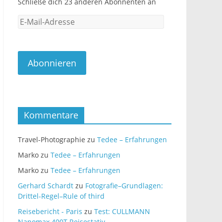
Schließe dich 23 anderen Abonnenten an
E-
Mail-
Adresse
Abonnieren
Kommentare
Travel-Photographie
zu
Tedee – Erfahrungen
Marko
zu
Tedee – Erfahrungen
Marko
zu
Tedee – Erfahrungen
Gerhard Schardt
zu
Fotografie–Grundlagen:
Drittel-Regel–Rule of third
Reisebericht - Paris
zu
Test: CULLMANN
Nanomax 400T Reisestativ