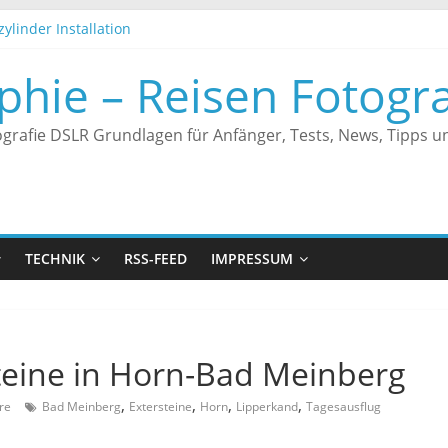
ylinder Installation
s Türschloss Automatisch schließen
r – Endgeräte werden nicht angezeigt
phie – Reisen Fotogra
s Türschloss an Alexa anbinden
ungen
grafie DSLR Grundlagen für Anfänger, Tests, News, Tipps un
TECHNIK
RSS-FEED
IMPRESSUM
teine in Horn-Bad Meinberg
,
,
,
,
re
Bad Meinberg
Extersteine
Horn
Lipperkand
Tagesausflug