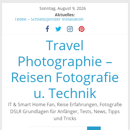
Zum
Sonntag, August 9, 2026
Inhalt
Aktuelles:
springen
Tedee – Schließzylinder Installation
Tedee – Smartes Türschloss Automatisch schließen
Unifi Controller – Endgeräte werden nicht angezeigt
Travel
Tedee – Smartes Türschloss an Alexa anbinden
Tedee – Erfahrungen
Photographie –
Reisen Fotografie
u. Technik
IT & Smart Home Fan, Reise Erfahrungen, Fotografie
DSLR Grundlagen für Anfänger, Tests, News, Tipps
und Tricks