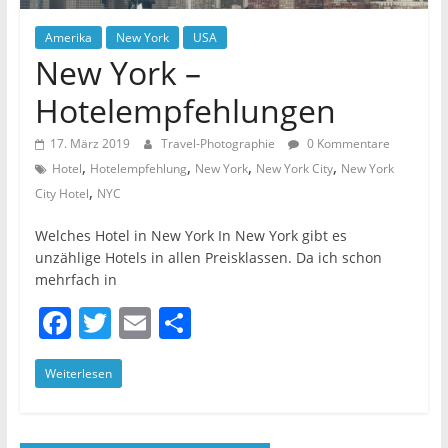
Amerika
New York
USA
New York –
Hotelempfehlungen
17. März 2019
Travel-Photographie
0 Kommentare
,
,
,
,
Hotel
Hotelempfehlung
New York
New York City
New York
,
City Hotel
NYC
Welches Hotel in New York In New York gibt es
unzählige Hotels in allen Preisklassen. Da ich schon
mehrfach in
F
T
E
T
a
w
m
ei
Weiterlesen
c
itt
ai
le
e
er
l
n