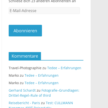
Schließe dich 23 anderen Abonnenten an
E-
Mail-
Adresse
Abonnieren
Kommentare
Travel-Photographie
zu
Tedee – Erfahrungen
Marko
zu
Tedee – Erfahrungen
Marko
zu
Tedee – Erfahrungen
Gerhard Schardt
zu
Fotografie–Grundlagen:
Drittel-Regel–Rule of third
Reisebericht - Paris
zu
Test: CULLMANN
Nanomax 400T Reisestativ