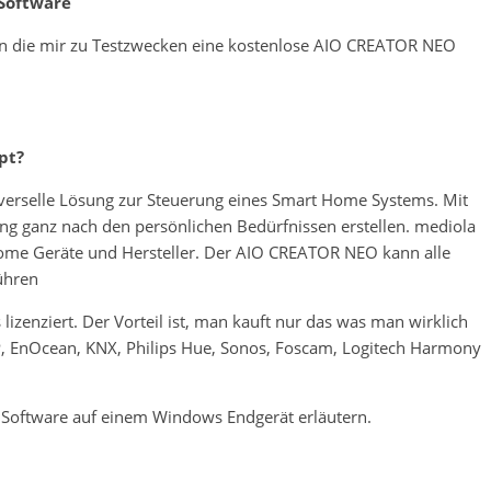
 Software
n die mir zu Testzwecken eine kostenlose AIO CREATOR NEO
pt?
verselle Lösung zur Steuerung eines Smart Home Systems. Mit
ung ganz nach den persönlichen Bedürfnissen erstellen. mediola
 Home Geräte und Hersteller. Der AIO CREATOR NEO kann alle
ühren
lizenziert. Der Vorteil ist, man kauft nur das was man wirklich
IP, EnOcean, KNX, Philips Hue, Sonos, Foscam, Logitech Harmony
er Software auf einem Windows Endgerät erläutern.