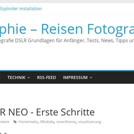
ßzylinder Installation
es Türschloss Automatisch schließen
er – Endgeräte werden nicht angezeigt
phie – Reisen Fotogra
es Türschloss an Alexa anbinden
rungen
grafie DSLR Grundlagen für Anfänger, Tests, News, Tipps un
TECHNIK
RSS-FEED
IMPRESSUM
 NEO - Erste Schritte
,
,
,
ntare
Homematic
Mediola
smarthome
visualisierung