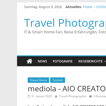
Zum
Sonntag, August 9, 2026
Aktuelles:
Tedee – Schlie
Inhalt
Tedee – Smart
springen
Unifi Controll
Travel Photogra
Tedee – Smart
Tedee – Erfah
IT & Smart Home Fan, Reise Erfahrungen, Foto
NEWS
FOTOGRAFIE
REISEBERICHTE
Smart Home
Technik
mediola - AIO CREATOR
31. Januar 2020
Travel-Photographie
0 Komme