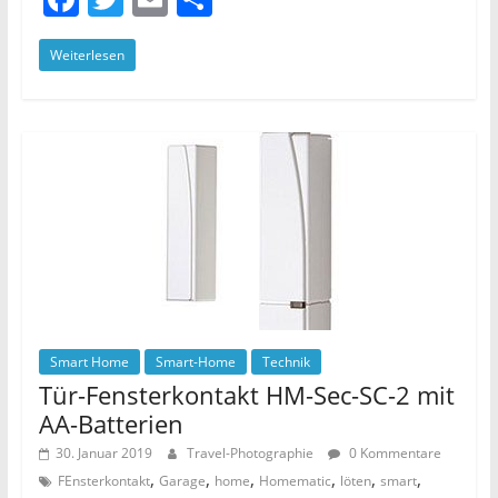
a
w
m
ei
Weiterlesen
c
itt
ai
le
e
er
l
n
b
o
o
k
Smart Home
Smart-Home
Technik
Tür-Fensterkontakt HM-Sec-SC-2 mit
AA-Batterien
30. Januar 2019
Travel-Photographie
0 Kommentare
,
,
,
,
,
,
FEnsterkontakt
Garage
home
Homematic
löten
smart