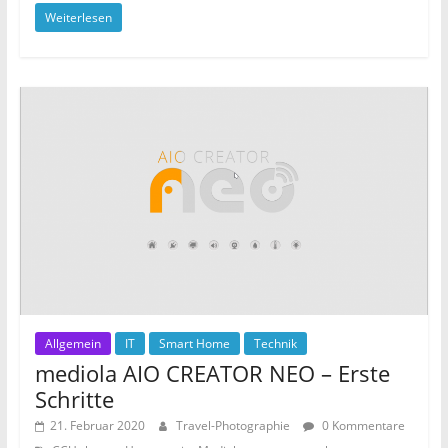
Weiterlesen
c
itt
ai
le
e
er
l
n
b
o
o
k
Allgemein
IT
Smart Home
Technik
mediola AIO CREATOR NEO – Erste
Schritte
21. Februar 2020
Travel-Photographie
0 Kommentare