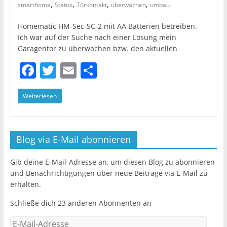
,
,
,
,
smarthome
Status
Türkontakt
überwachen
umbau
Homematic HM-Sec-SC-2 mit AA Batterien betreiben.
Ich war auf der Suche nach einer Lösung mein
Garagentor zu überwachen bzw. den aktuellen
F
T
E
T
a
w
m
ei
Weiterlesen
c
itt
ai
le
e
er
l
n
b
Blog via E-Mail abonnieren
o
o
Gib deine E-Mail-Adresse an, um diesen Blog zu abonnieren
und Benachrichtigungen über neue Beiträge via E-Mail zu
k
erhalten.
Schließe dich 23 anderen Abonnenten an
E-