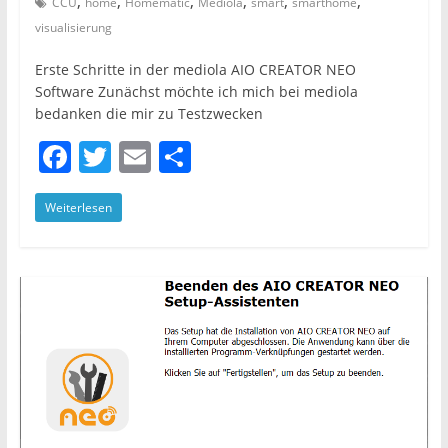
,
,
,
,
,
,
CCU
home
Homematic
Mediola
smart
smarthome
visualisierung
Erste Schritte in der mediola AIO CREATOR NEO
Software Zunächst möchte ich mich bei mediola
bedanken die mir zu Testzwecken
F
T
E
T
a
w
m
ei
Weiterlesen
c
itt
ai
le
e
er
l
n
b
o
o
k