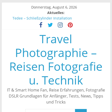
Zum
Donnerstag, August 6, 2026
Inhalt
Aktuelles:
springen
Tedee – Schließzylinder Installation
Tedee – Smartes Türschloss Automatisch schließen
Unifi Controller – Endgeräte werden nicht angezeigt
Travel
Tedee – Smartes Türschloss an Alexa anbinden
Tedee – Erfahrungen
Photographie –
Reisen Fotografie
u. Technik
IT & Smart Home Fan, Reise Erfahrungen, Fotografie
DSLR Grundlagen für Anfänger, Tests, News, Tipps
und Tricks