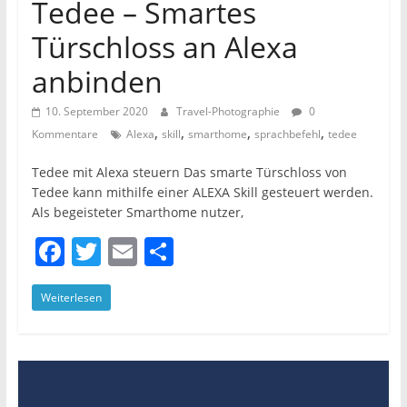
Tedee – Smartes
Türschloss an Alexa
anbinden
10. September 2020
Travel-Photographie
0
,
,
,
,
Kommentare
Alexa
skill
smarthome
sprachbefehl
tedee
Tedee mit Alexa steuern Das smarte Türschloss von
Tedee kann mithilfe einer ALEXA Skill gesteuert werden.
Als begeisteter Smarthome nutzer,
F
T
E
T
a
w
m
ei
Weiterlesen
c
itt
ai
le
e
er
l
n
b
o