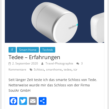
o
k
IT
Smart Home
Technik
Tedee – Erfahrungen
2. September 2020
Travel-Photographie
3
,
,
,
Kommentare
Schloss
smarthome
tedee
tür
Seit länger Zeit teste ich das smarte Schloss von Tede.
Netterweise wurde mir das Schloss von der Firma
SoulAr GmbH
F
T
E
T
a
w
m
ei